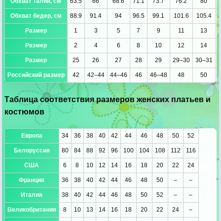
Обхват талии, см
63.5
66
68.6
71.1
73.7
76.2
80
Обхват бедер, см
88.9
91.4
94
96.5
99.1
101.6
105.4
Размер
1
3
5
7
9
11
13
Размер
2
4
6
8
10
12
14
Размер
25
26
27
28
29
29–30
30–31
Российский размер
42
42–44
44–46
46
46–48
48
50
Таблица соответствия размеров женских платьев и
костюмов
Европа
34
36
38
40
42
44
46
48
50
52
Белоруссия
80
84
88
92
96
100
104
108
112
116
США
6
8
10
12
14
16
18
20
22
24
Франция
36
38
40
42
44
46
48
50
–
–
Италия
38
40
42
44
46
48
50
52
–
–
Великобритания
8
10
13
14
16
18
20
22
24
–