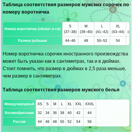
Таблица соответствия размеров мужских сорочек по
номеру воротничка
S
M
L
XL
Номер воротничка (обхват в см)
(37–38)
(39–40)
(41–42)
(43–44)
(4
Размер рубашки
44–46
48
50–52
54
Номер воротничка сорочек иностранного произвождства
может быть указан как в сантиметрах, так и в дюймах.
Стоит помнить, что размер в дюймах в 2,5 раза меньше,
чем размер в сантиметрах.
Таблица соответствия размеров мужского белья
Международный
XS
S
M
L
XL
XXL
XXXL
Великобритания
32
34
36
38
40
42
44
Россия
44
46
48
50
52
54
56