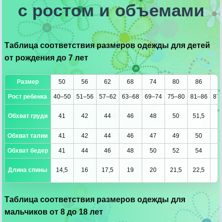
с ростом и объемами
Таблица соответствия размеров одежды для детей
от рождения до 7 лет
Размер
50
56
62
68
74
80
86
9
Рост ребенка
40–50
51–56
57–62
63–68
69–74
75–80
81–86
87
Обхват груди
41
42
44
46
48
50
51,5
5
Обхват талии
41
42
44
46
47
49
50
5
Обхват бедер
41
44
46
48
50
52
54
5
Длина спины
14,5
16
17,5
19
20
21,5
22,5
2
Таблица соответствия размеров одежды для
мальчиков от 8 до 18 лет