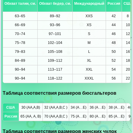
Обхват талии, см.
Обхват бедер, см.
Международный
Россия
США
63–65
89–92
XXS
42
8
66–69
93–96
XS
44
10
70–74
97–101
S
46
12
75–78
102–104
M
48
14
79–83
105–108
L
50
16
84–89
109–112
XL
52
18
90–94
113–117
XXL
54
20
90–94
118–122
XXXL
56
22
Таблица соответствия размеров бюсгальтеров
США
30 (AA,A,B)
32 (AA,A,B,С )
34 (A…E)
36 (A…E)
38 (A…E)
40 
Россия
65 (АА, A, B)
70 (AA,A,B,С )
75 (A…E)
80 (A…E)
85 (A…E)
90
Таблица соответствия размеров женских чулок