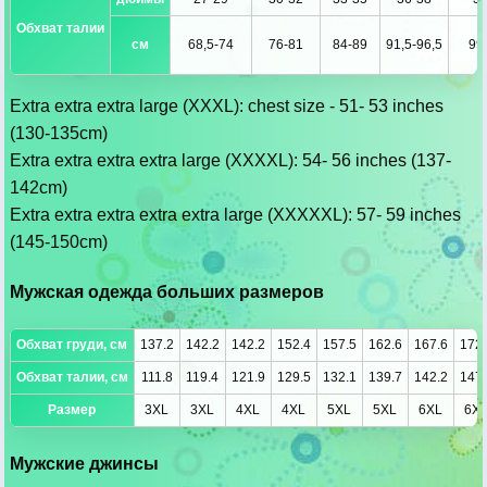
Обхват талии
см
68,5-74
76-81
84-89
91,5-96,5
99
Extra extra extra large (XXXL): chest size - 51- 53 inches
(130-135cm)
Extra extra extra extra large (XXXXL): 54- 56 inches (137-
142cm)
Extra extra extra extra extra large (XXXXXL): 57- 59 inches
(145-150cm)
Мужская одежда больших размеров
Обхват груди, см
137.2
142.2
142.2
152.4
157.5
162.6
167.6
172.
Обхват талии, см
111.8
119.4
121.9
129.5
132.1
139.7
142.2
147.
Размер
3XL
3XL
4XL
4XL
5XL
5XL
6XL
6X
Мужские джинсы