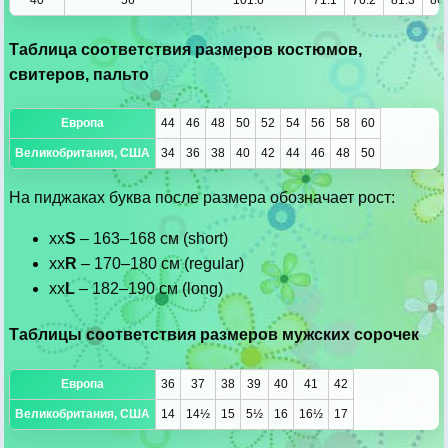
Таблица соответствия размеров костюмов,
свитеров, пальто
Европа
44
46
48
50
52
54
56
58
60
Великобритания, США
34
36
38
40
42
44
46
48
50
На пиджаках буква после размера обозначает рост:
xx
S
– 163–168 см (short)
xx
R
– 170–180 см (regular)
xx
L
– 182–190 см (long)
Таблицы соответствия размеров мужских сорочек
Европа
36
37
38
39
40
41
42
Великобритания, США
14
14½
15
5½
16
16½
17