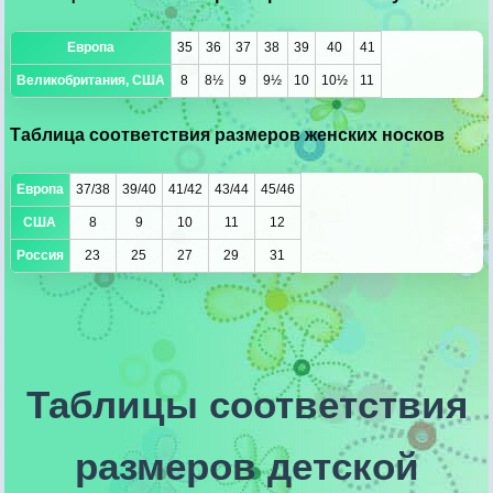
Европа
35
36
37
38
39
40
41
Великобритания, США
8
8½
9
9½
10
10½
11
Таблица соответствия размеров женских носков
Европа
37/38
39/40
41/42
43/44
45/46
США
8
9
10
11
12
Россия
23
25
27
29
31
Таблицы соответствия
размеров детской