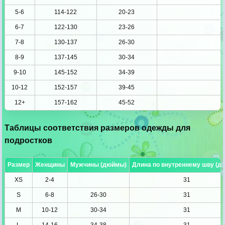
5-6
114-122
20-23
6-7
122-130
23-26
7-8
130-137
26-30
8-9
137-145
30-34
9-10
145-152
34-39
10-12
152-157
39-45
12+
157-162
45-52
Таблицы соответствия размеров одежды для
подростков
Размер
Женщины
Мужчины (дюймы)
Длина по внутреннему шву (д
XS
2-4
31
S
6-8
26-30
31
M
10-12
30-34
31
L
14-16
34-38
31