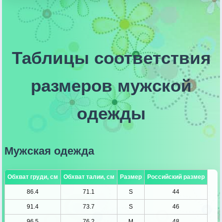
Таблицы соответствия
размеров мужской
одежды
Мужская одежда
Обхват груди, см
Обхват талии, см
Размер
Российский размер
86.4
71.1
S
44
91.4
73.7
S
46
96.5
76.2
M
48