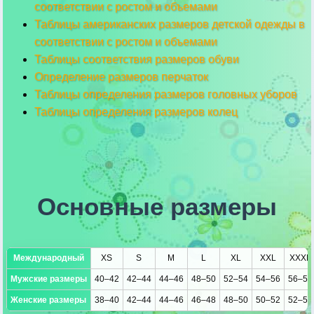
соответствии с ростом и объемами
Таблицы американских размеров детской одежды в
соответствии с ростом и объемами
Таблицы соответствия размеров обуви
Определение размеров перчаток
Таблицы определения размеров головных уборов
Таблицы определения размеров колец
Основные размеры
Международный
XS
S
M
L
XL
XXL
XXXL
Мужские размеры
40–42
42–44
44–46
48–50
52–54
54–56
56–58
Женские размеры
38–40
42–44
44–46
46–48
48–50
50–52
52–54