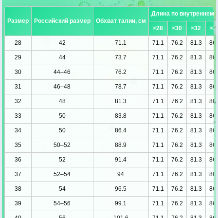
Длина по внутреннему
Размер
Российский размер
Обхват талии, см
×28
×30
×32
×3
28
42
71.1
71.1
76.2
81.3
86.
29
44
73.7
71.1
76.2
81.3
86.
30
44–46
76.2
71.1
76.2
81.3
86.
31
46–48
78.7
71.1
76.2
81.3
86.
32
48
81.3
71.1
76.2
81.3
86.
33
50
83.8
71.1
76.2
81.3
86.
34
50
86.4
71.1
76.2
81.3
86.
35
50–52
88.9
71.1
76.2
81.3
86.
36
52
91.4
71.1
76.2
81.3
86.
37
52–54
94
71.1
76.2
81.3
86.
38
54
96.5
71.1
76.2
81.3
86.
39
54–56
99.1
71.1
76.2
81.3
86.
40
56
101.6
71.1
76.2
81.3
86.