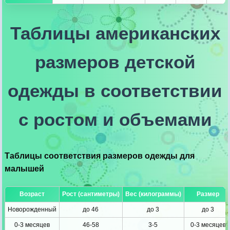
Таблицы американских
размеров детской
одежды в соответствии
с ростом и объемами
Таблицы соответствия размеров одежды для
малышей
Возраст
Рост (сантиметры)
Вес (килограммы)
Размер
Новорожденный
до 46
до 3
до 3
0-3 месяцев
46-58
3-5
0-3 месяцев