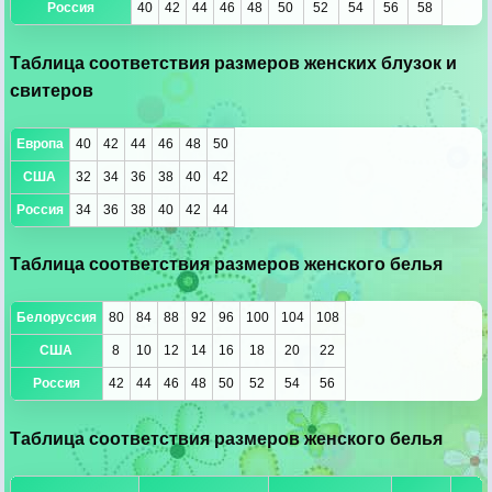
Россия
40
42
44
46
48
50
52
54
56
58
Таблица соответствия размеров женских блузок и
свитеров
Европа
40
42
44
46
48
50
США
32
34
36
38
40
42
Россия
34
36
38
40
42
44
Таблица соответствия размеров женского белья
Белоруссия
80
84
88
92
96
100
104
108
США
8
10
12
14
16
18
20
22
Россия
42
44
46
48
50
52
54
56
Таблица соответствия размеров женского белья