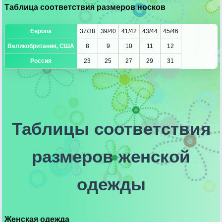
Таблица соответствия размеров носков
Европа
37/38
39/40
41/42
43/44
45/46
Великобритания, США
8
9
10
11
12
Россия
23
25
27
29
31
Таблицы соответствия
размеров женской
одежды
Женская одежда