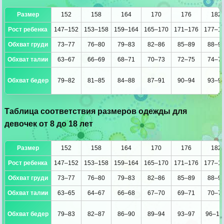
Размер
152
158
164
170
176
182
Рост ребенка
147–152
153–158
159–164
165–170
171–176
177–1
Обхват груди
73–77
76–80
79–83
82–86
85–89
88–9
Обхват талии
63–67
66–69
68–71
70–73
72–75
74–7
Обхват бедер
79–82
81–85
84–88
87–91
90–94
93–9
Таблица соответствия размеров одежды для
девочек от 8 до 18 лет
Размер
152
158
164
170
176
182
Рост ребенка
147–152
153–158
159–164
165–170
171–176
177–1
Обхват груди
73–77
76–80
79–83
82–86
85–89
88–9
Обхват талии
63–65
64–67
66–68
67–70
69–71
70–7
Обхват бедер
79–83
82–87
86–90
89–94
93–97
96–10