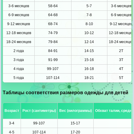
3-6 месяцев
58-64
5-7
3-6 месяцев
6-9 месяцев
64-68
7-8
6-9 месяцев
9-12 месяцев
68-74
8-10
9-12 месяцев
12-18 месяцев
74-79
10-12
12-18 месяцев
18-24 месяцев
79-84
12-14
18-24 месяцев
2 года
84-91
14-15
2T
3 года
91-99
15-16
3T
4 года
99-107
16-18
4T
5 года
107-114
18-21
5T
Таблицы соответствия размеров одежды для детей
Возраст
Рост (сантиметры)
Вес (килограммы)
Обхват талии, средн
3-4
99-107
15-17
4-5
107-114
17-20