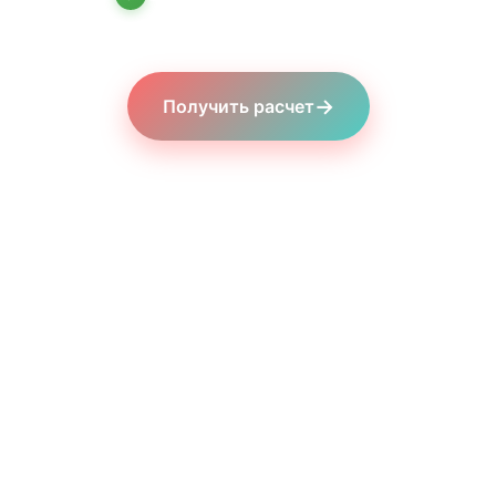
→
Получить расчет
🇺🇸
Из США
🇪🇺