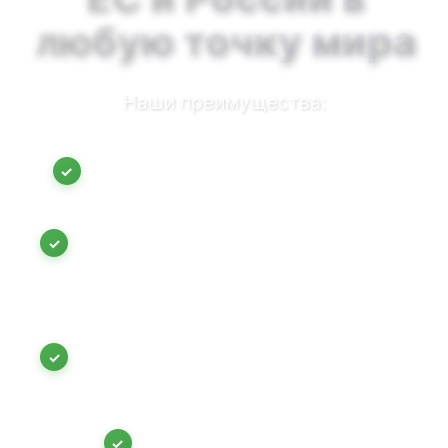
любую точку мира
Наши преимущества:
Быстрая связь через мессенджеры
✓
Разговаривайте с нами на
английском, русском, немецком,
✓
украинском и французском языках
Возможность выкупа товаров с
доставкой на физический адрес (так
✓
как некоторые поставщики не
отправляют на юридический адрес)
Страховка отправлений
✓