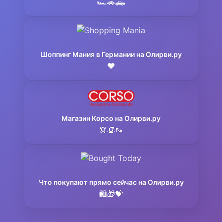
🏎️🚗🛻
Шоппинг Мания в Германии на Олирви.ру
❤️
Магазин Корсо на Олирви.ру
👗👒👡
Что покупают прямо сейчас на Олирви.ру
🛍️🎁💝