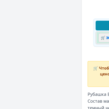
🛒 3
🛒
Чтоб
цено
Рубашка 
Состав ма
темный н