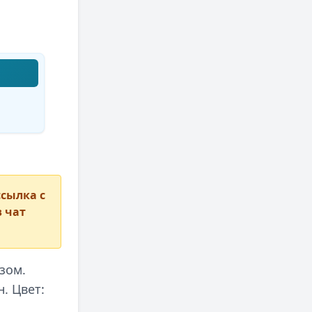
сылка с
в чат
зом.
. Цвет: