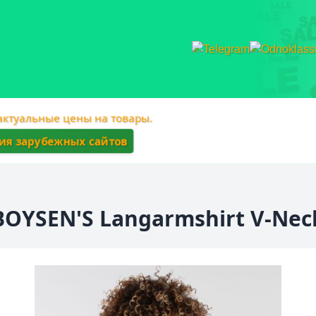
 актуальные цены на товары.
ния зарубежных сайтов
BOYSEN'S Langarmshirt V-Nec