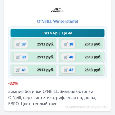
O'NEILL Winterstiefel
🛒 37
2513 руб.
🛒 38
2513 руб.
🛒 39
2513 руб.
🛒 40
2513 руб.
🛒 41
2513 руб.
🛒 42
2513 руб.
-82%
Зимние ботинки O'NEILL. Зимние ботинки
O'Neill, верх синтетика, рифленая подошва,
ЕВРО. Цвет: теплый тауп
На распродаже с 04.07.2026 09:01