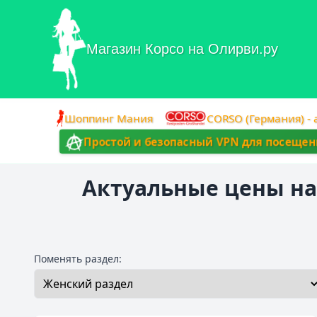
Магазин Корсо на Олирви.ру
Шоппинг Мания
CORSO (Германия) -
Простой и безопасный VPN для посеще
Актуальные цены на
Поменять раздел: