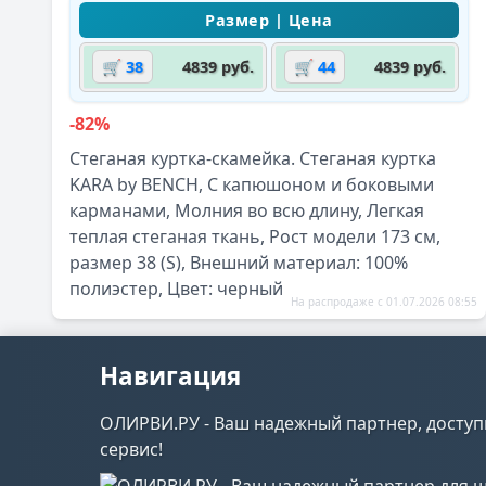
🛒 38
4839 руб.
🛒 44
4839 руб.
-82%
Стеганая куртка-скамейка. Стеганая куртка
KARA by BENCH, С капюшоном и боковыми
карманами, Молния во всю длину, Легкая
теплая стеганая ткань, Рост модели 173 см,
размер 38 (S), Внешний материал: 100%
полиэстер, Цвет: черный
На распродаже с 01.07.2026 08:55
Навигация
ОЛИРВИ.РУ - Ваш надежный партнер, доступ
сервис!